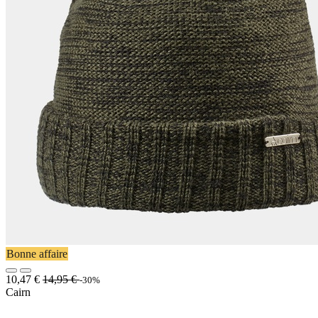
Bonne affaire
10,47
€
14,95
€
-30%
Cairn