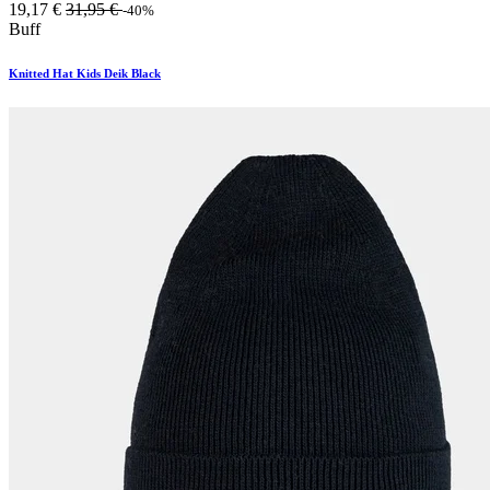
19,17
€
31,95
€
-40%
Buff
Knitted Hat Kids Deik Black