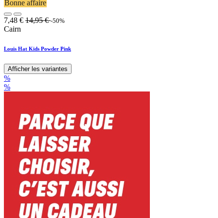
Bonne affaire
7,48
€
14,95
€
-50%
Cairn
Louis Hat Kids Powder Pink
Afficher les variantes
%
%