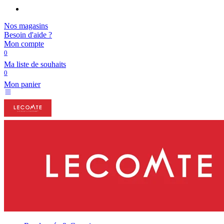
Nos magasins
Besoin d'aide ?
Mon compte
0
Ma liste de souhaits
0
Mon panier