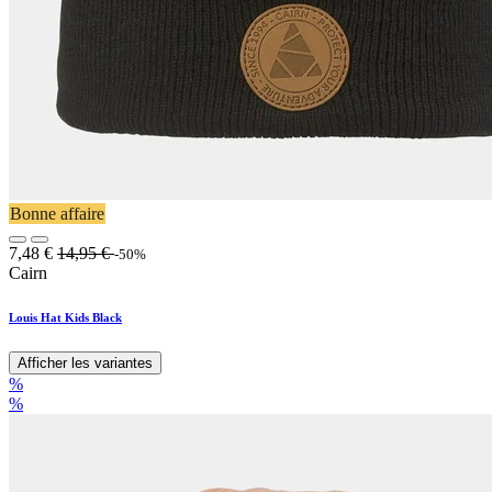
Bonne affaire
7,48
€
14,95
€
-50%
Cairn
Louis Hat Kids Black
Afficher les variantes
%
%