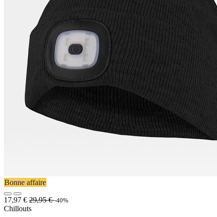
Bonne affaire
17,97
€
29,95
€
-40%
Chillouts