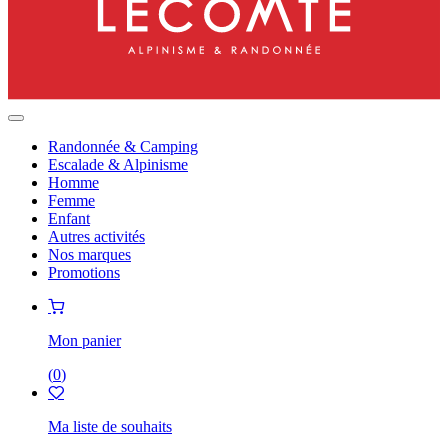
Randonnée & Camping
Escalade & Alpinisme
Homme
Femme
Enfant
Autres activités
Nos marques
Promotions
Mon panier
(
0
)
Ma liste de souhaits