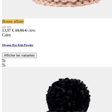
Bonne affaire
13,97
€
19,95
€
-30%
Cairn
Olympe Hat Kids Powder
Afficher les variantes
%
%