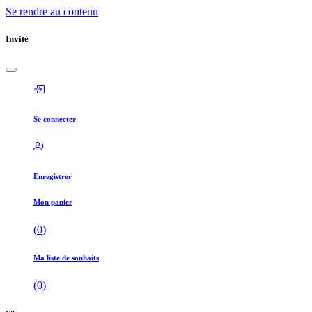
Se rendre au contenu
Invité
Se connecter
Enregistrer
Mon panier
(
0
)
Ma liste de souhaits
(
0
)