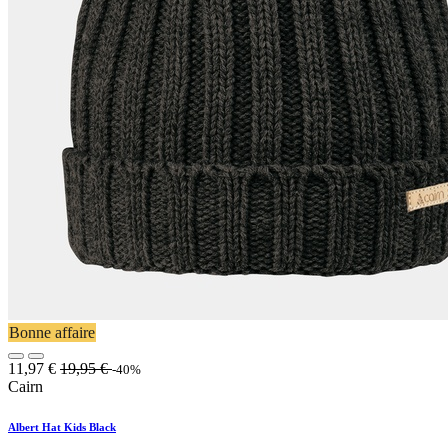
Bonne affaire
11,97
€
19,95
€
-40%
Cairn
Albert Hat Kids Black