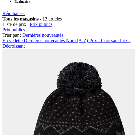
Évaluation
Réinitialiser
Tous les magasins
-
13 articles
Liste de prix :
Prix publics
Prix publics
Trier par :
Dernières nouveautés
En vedette
Dernières nouveautés
Nom (A-Z)
Prix - Croissant
Prix -
Décroissant