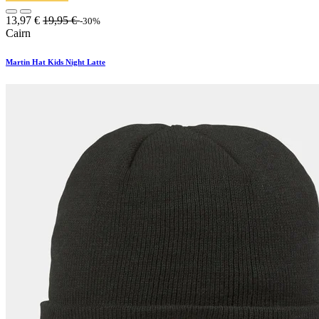
13,97
€
19,95
€
-30%
Cairn
Martin Hat Kids Night Latte