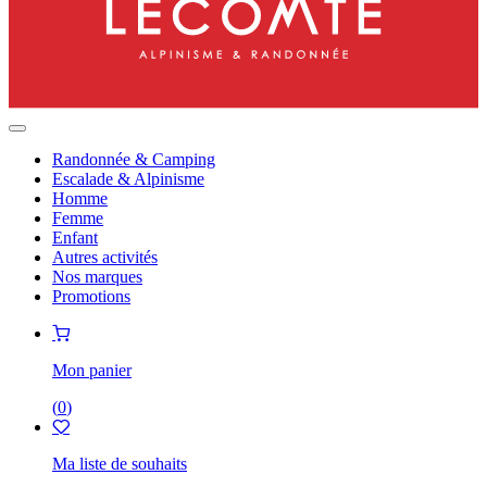
Randonnée & Camping
Escalade & Alpinisme
Homme
Femme
Enfant
Autres activités
Nos marques
Promotions
Mon panier
(
0
)
Ma liste de souhaits