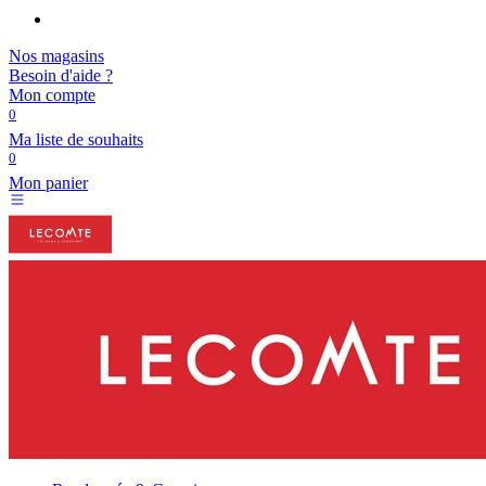
Nos magasins
Besoin d'aide ?
Mon compte
0
Ma liste de souhaits
0
Mon panier