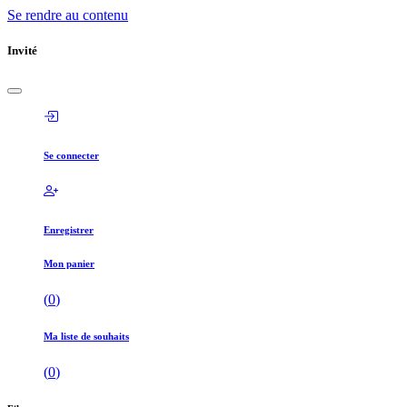
Se rendre au contenu
Invité
Se connecter
Enregistrer
Mon panier
(
0
)
Ma liste de souhaits
(
0
)