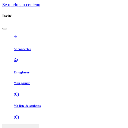
Se rendre au contenu
Invité
Se connecter
Enregistrer
Mon panier
(
0
)
Ma liste de souhaits
(
0
)