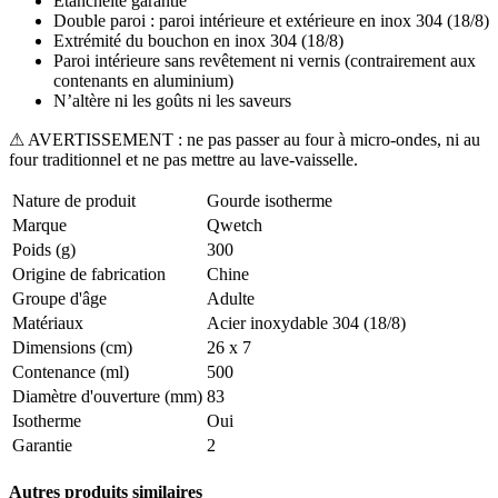
Étanchéité garantie
Double paroi : paroi intérieure et extérieure en inox 304 (18/8)
Extrémité du bouchon en inox 304 (18/8)
Paroi intérieure sans revêtement ni vernis (contrairement aux
contenants en aluminium)
N’altère ni les goûts ni les saveurs
⚠ AVERTISSEMENT : ne pas passer au four à micro-ondes, ni au
four traditionnel et ne pas mettre au lave-vaisselle.
Nature de produit
Gourde isotherme
Marque
Qwetch
Poids (g)
300
Origine de fabrication
Chine
Groupe d'âge
Adulte
Matériaux
Acier inoxydable 304 (18/8)
Dimensions (cm)
26 x 7
Contenance (ml)
500
Diamètre d'ouverture (mm)
83
Isotherme
Oui
Garantie
2
Autres produits similaires