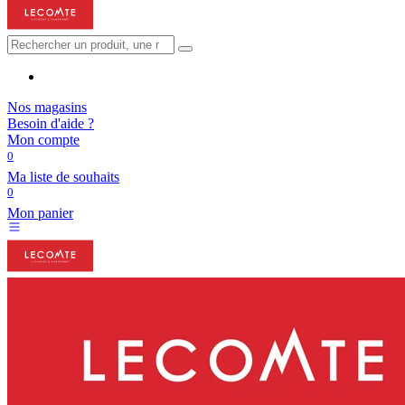
Nos magasins
Besoin d'aide ?
Mon compte
0
Ma liste de souhaits
0
Mon panier