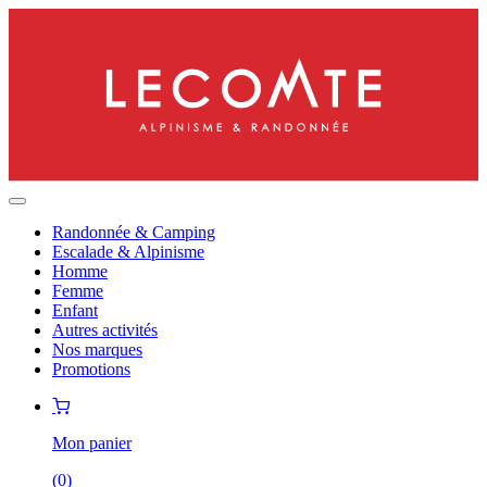
Randonnée & Camping
Escalade & Alpinisme
Homme
Femme
Enfant
Autres activités
Nos marques
Promotions
Mon panier
(
0
)