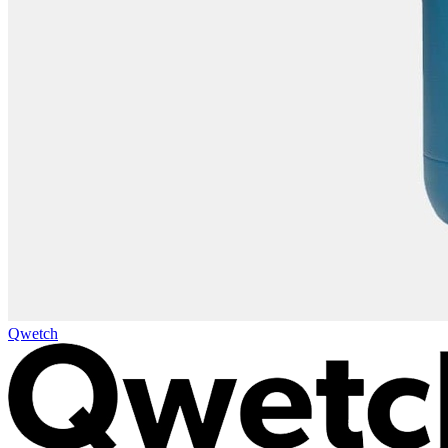
Qwetch