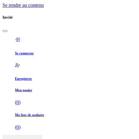
Se rendre au contenu
Invité
Se connecter
Enregistrer
Mon panier
(
0
)
Ma liste de souhaits
(
0
)