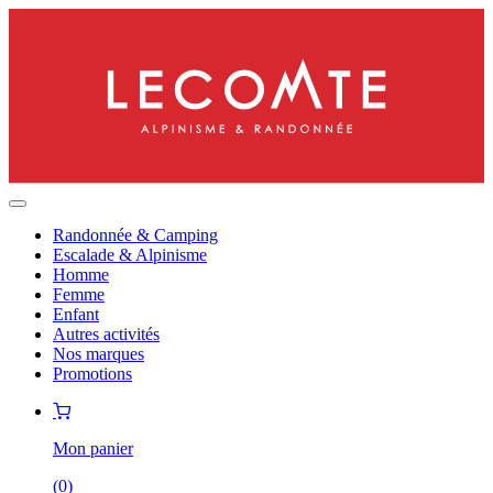
Randonnée & Camping
Escalade & Alpinisme
Homme
Femme
Enfant
Autres activités
Nos marques
Promotions
Mon panier
(
0
)