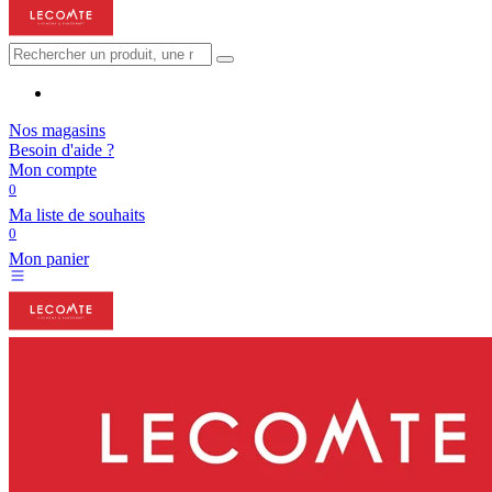
Nos magasins
Besoin d'aide ?
Mon compte
0
Ma liste de souhaits
0
Mon panier