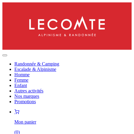
Randonnée & Camping
Escalade & Alpinisme
Homme
Femme
Enfant
Autres activités
Nos marques
Promotions
Mon panier
(
0
)