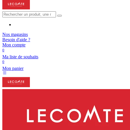
Nos magasins
Besoin d'aide ?
Mon compte
0
Ma liste de souhaits
0
Mon panier