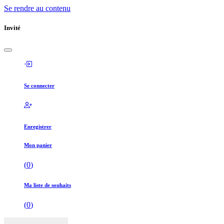
Se rendre au contenu
Invité
Se connecter
Enregistrer
Mon panier
(
0
)
Ma liste de souhaits
(
0
)