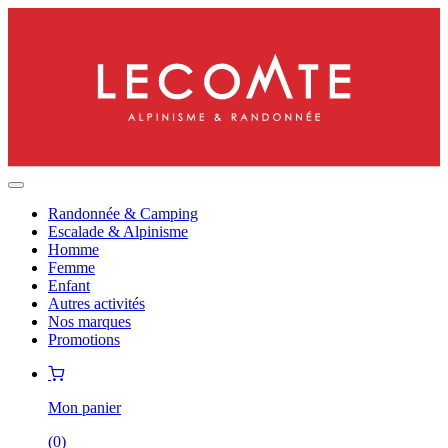
Randonnée & Camping
Escalade & Alpinisme
Homme
Femme
Enfant
Autres activités
Nos marques
Promotions
Mon panier
(
0
)