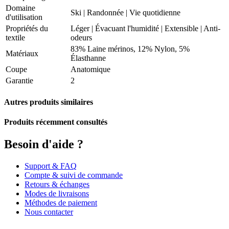
Domaine
Ski
|
Randonnée
|
Vie quotidienne
d'utilisation
Propriétés du
Léger
|
Évacuant l'humidité
|
Extensible
|
Anti-
textile
odeurs
83% Laine mérinos, 12% Nylon, 5%
Matériaux
Élasthanne
Coupe
Anatomique
Garantie
2
Autres produits similaires
Produits récemment consultés
Besoin d'aide ?
Support & FAQ
Compte & suivi de commande
Retours & échanges
Modes de livraisons
Méthodes de paiement
Nous contacter