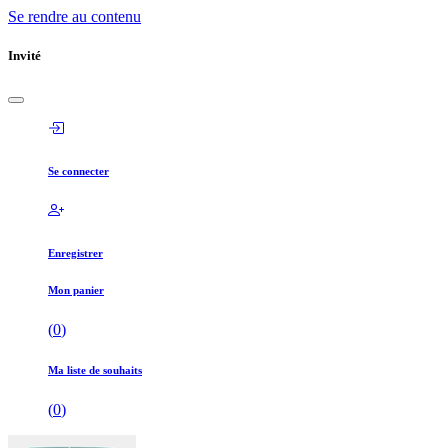
Se rendre au contenu
Invité
Se connecter
Enregistrer
Mon panier
(
0
)
Ma liste de souhaits
(
0
)