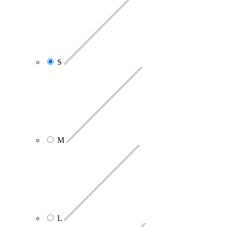
S
M
L