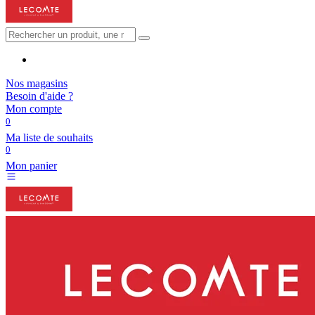
Nos magasins
Besoin d'aide ?
Mon compte
0
Ma liste de souhaits
0
Mon panier