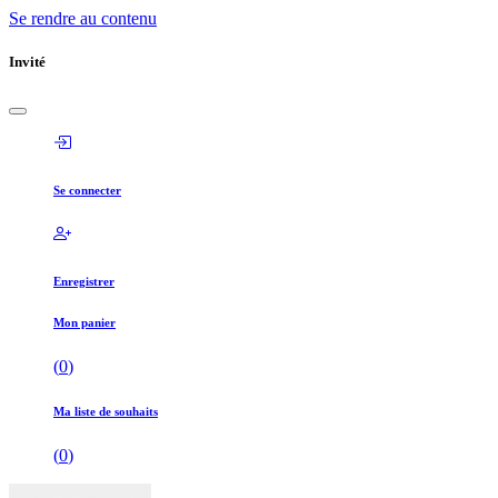
Se rendre au contenu
Invité
Se connecter
Enregistrer
Mon panier
(
0
)
Ma liste de souhaits
(
0
)