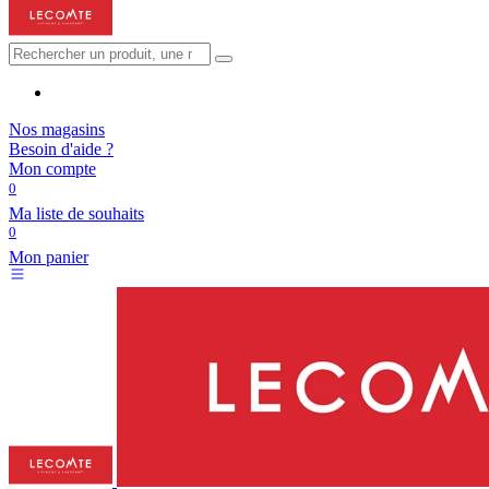
Nos magasins
Besoin d'aide ?
Mon compte
0
Ma liste de souhaits
0
Mon panier