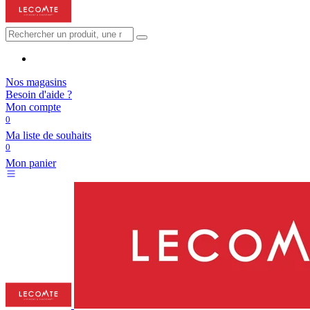
Nos magasins
Besoin d'aide ?
Mon compte
0
Ma liste de souhaits
0
Mon panier