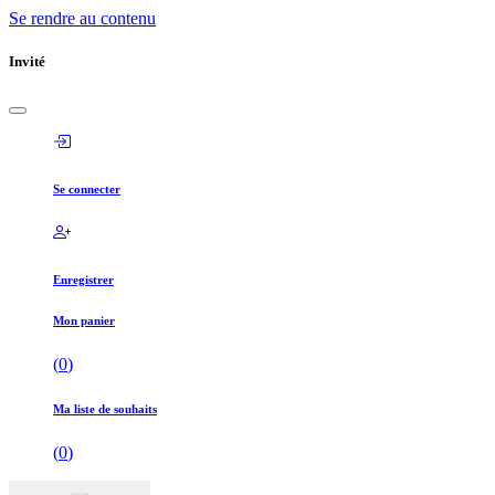
Se rendre au contenu
Invité
Se connecter
Enregistrer
Mon panier
(
0
)
Ma liste de souhaits
(
0
)