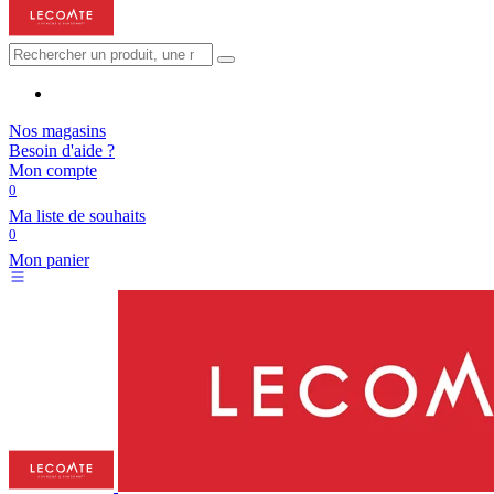
Nos magasins
Besoin d'aide ?
Mon compte
0
Ma liste de souhaits
0
Mon panier