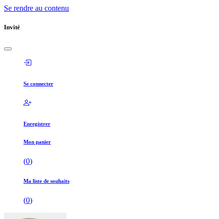
Se rendre au contenu
Invité
Se connecter
Enregistrer
Mon panier
(
0
)
Ma liste de souhaits
(
0
)