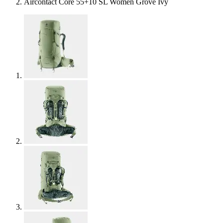
Aircontact Core 55+10 SL Women Grove Ivy