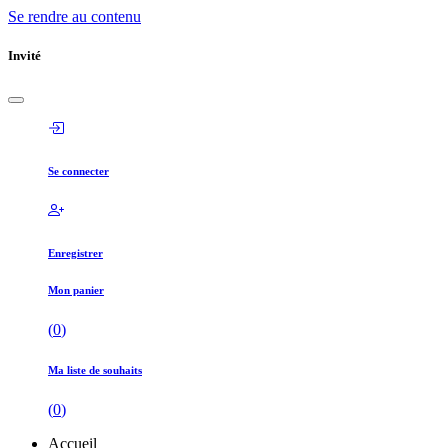
Se rendre au contenu
Invité
Se connecter
Enregistrer
Mon panier
(
0
)
Ma liste de souhaits
(
0
)
Accueil