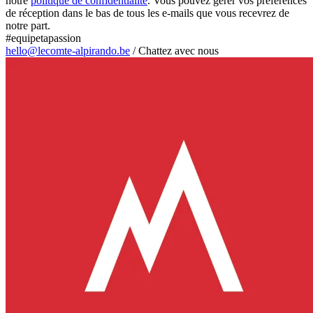
notre
politique de confidentialité
. Vous pouvez gérer vos préférences
de réception dans le bas de tous les e-mails que vous recevrez de
notre part.
#equipetapassion
hello@lecomte-alpirando.be
/
Chattez avec nous