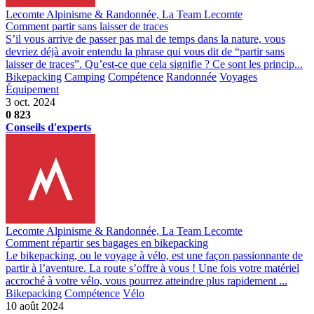
Lecomte Alpinisme & Randonnée, La Team Lecomte
Comment partir sans laisser de traces
S’il vous arrive de passer pas mal de temps dans la nature, vous
devriez déjà avoir entendu la phrase qui vous dit de “partir sans
laisser de traces”. Qu’est-ce que cela signifie ? Ce sont les princip...
Bikepacking
Camping
Compétence
Randonnée
Voyages
Équipement
3 oct. 2024
0
823
Conseils d'experts
Lecomte Alpinisme & Randonnée, La Team Lecomte
Comment répartir ses bagages en bikepacking
Le bikepacking, ou le voyage à vélo, est une façon passionnante de
partir à l’aventure. La route s’offre à vous ! Une fois votre matériel
accroché à votre vélo, vous pourrez atteindre plus rapidement ...
Bikepacking
Compétence
Vélo
10 août 2024