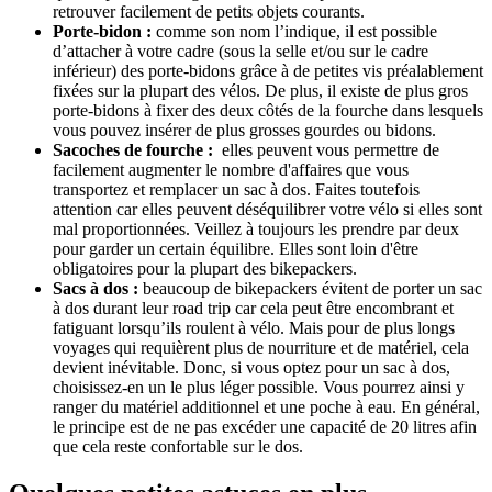
retrouver facilement de petits objets courants.
Porte-bidon :
comme son nom l’indique, il est possible
d’attacher à votre cadre (sous la selle et/ou sur le cadre
inférieur) des porte-bidons grâce à de petites vis préalablement
fixées sur la plupart des vélos. De plus, il existe de plus gros
porte-bidons à fixer des deux côtés de la fourche dans lesquels
vous pouvez insérer de plus grosses gourdes ou bidons.
Sacoches de fourche :
elles peuvent vous permettre de
facilement augmenter le nombre d'affaires que vous
transportez et remplacer un sac à dos. Faites toutefois
attention car elles peuvent déséquilibrer votre vélo si elles sont
mal proportionnées. Veillez à toujours les prendre par deux
pour garder un certain équilibre. Elles sont loin d'être
obligatoires pour la plupart des bikepackers.
Sacs à dos :
beaucoup de bikepackers évitent de porter un sac
à dos durant leur road trip car cela peut être encombrant et
fatiguant lorsqu’ils roulent à vélo. Mais pour de plus longs
voyages qui requièrent plus de nourriture et de matériel, cela
devient inévitable. Donc, si vous optez pour un sac à dos,
choisissez-en un le plus léger possible. Vous pourrez ainsi y
ranger du matériel additionnel et une poche à eau. En général,
le principe est de ne pas excéder une capacité de 20 litres afin
que cela reste confortable sur le dos.