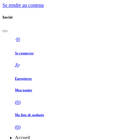
Se rendre au contenu
Invité
Se connecter
Enregistrer
Mon panier
(
0
)
Ma liste de souhaits
(
0
)
Accueil