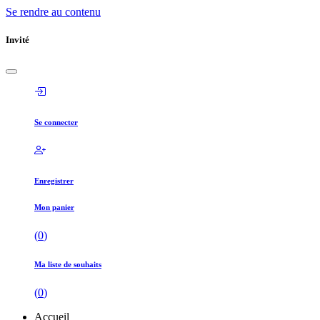
Se rendre au contenu
Invité
Se connecter
Enregistrer
Mon panier
(
0
)
Ma liste de souhaits
(
0
)
Accueil