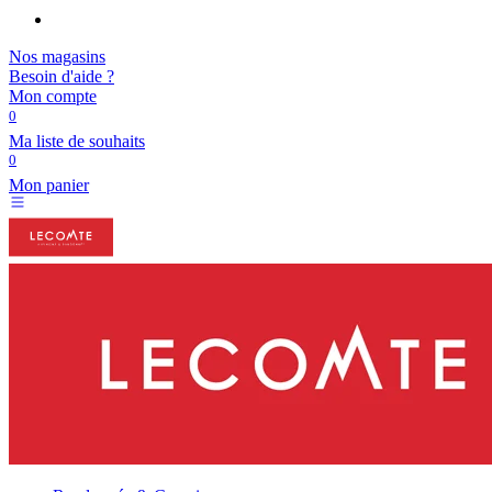
Nos magasins
Besoin d'aide ?
Mon compte
0
Ma liste de souhaits
0
Mon panier