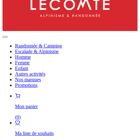
Randonnée & Camping
Escalade & Alpinisme
Homme
Femme
Enfant
Autres activités
Nos marques
Promotions
Mon panier
(
0
)
Ma liste de souhaits