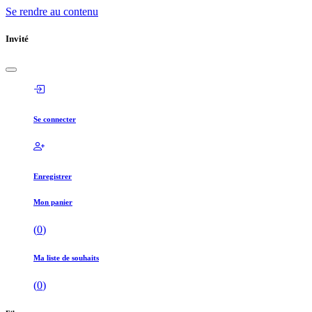
Se rendre au contenu
Invité
Se connecter
Enregistrer
Mon panier
(
0
)
Ma liste de souhaits
(
0
)