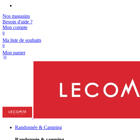
Nos magasins
Besoin d'aide ?
Mon compte
0
Ma liste de souhaits
0
Mon panier
Randonnée & Camping
Randonnée & camping