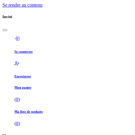
Se rendre au contenu
Invité
Se connecter
Enregistrer
Mon panier
(
0
)
Ma liste de souhaits
(
0
)