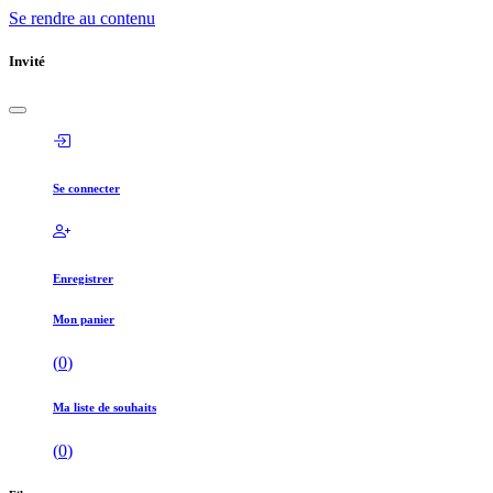
Se rendre au contenu
Invité
Se connecter
Enregistrer
Mon panier
(
0
)
Ma liste de souhaits
(
0
)