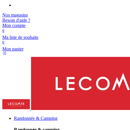
Nos magasins
Besoin d'aide ?
Mon compte
0
Ma liste de souhaits
0
Mon panier
Randonnée & Camping
Randonnée & camping