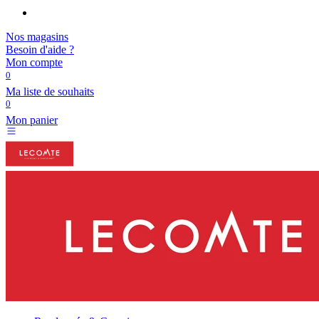
Nos magasins
Besoin d'aide ?
Mon compte
0
Ma liste de souhaits
0
Mon panier