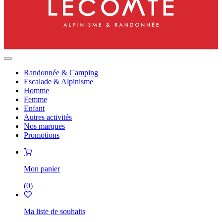
Randonnée & Camping
Escalade & Alpinisme
Homme
Femme
Enfant
Autres activités
Nos marques
Promotions
Mon panier
(
0
)
Ma liste de souhaits