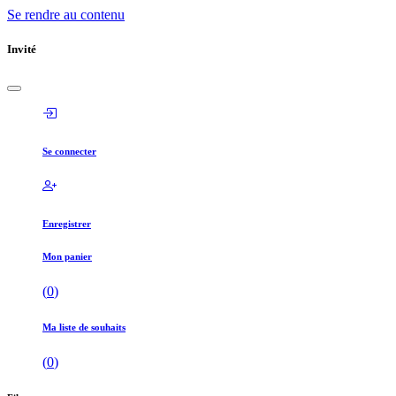
Se rendre au contenu
Invité
Se connecter
Enregistrer
Mon panier
(
0
)
Ma liste de souhaits
(
0
)