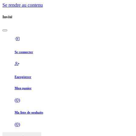
Se rendre au contenu
Invité
Se connecter
Enregistrer
Mon panier
(
0
)
Ma liste de souhaits
(
0
)