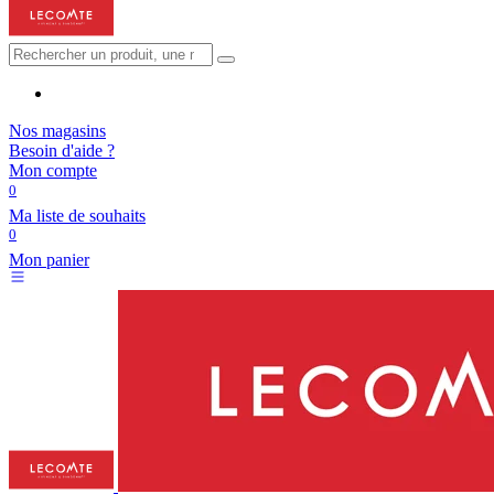
Nos magasins
Besoin d'aide ?
Mon compte
0
Ma liste de souhaits
0
Mon panier