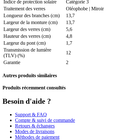
Indice de protection solaire
Catégorie 3
Traitement des verres
Oléophobe
|
Miroir
Longueur des branches (cm)
13,7
Largeur de la monture (cm)
13,7
Largeur des verres (cm)
5,6
Hauteur des verres (cm)
4,8
Largeur du pont (cm)
1,7
Transmission de lumière
12
(TLV) (%)
Garantie
2
Autres produits similaires
Produits récemment consultés
Besoin d'aide ?
Support & FAQ
Compte & suivi de commande
Retours & échanges
Modes de livraisons
Méthodes de paiement