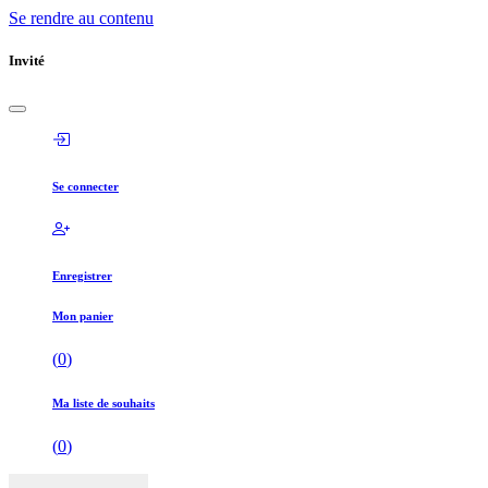
Se rendre au contenu
Invité
Se connecter
Enregistrer
Mon panier
(
0
)
Ma liste de souhaits
(
0
)