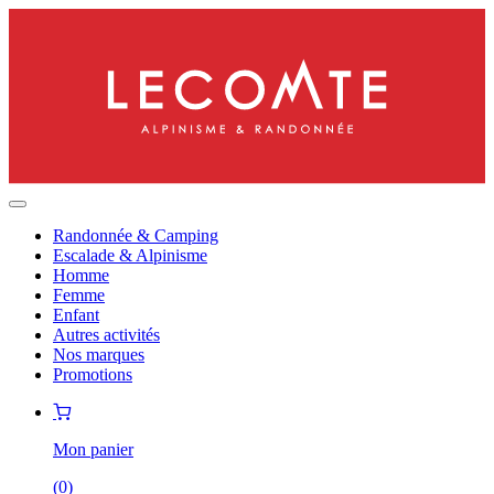
Randonnée & Camping
Escalade & Alpinisme
Homme
Femme
Enfant
Autres activités
Nos marques
Promotions
Mon panier
(
0
)