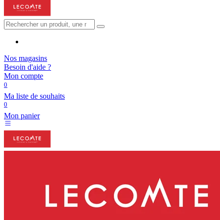
Nos magasins
Besoin d'aide ?
Mon compte
0
Ma liste de souhaits
0
Mon panier