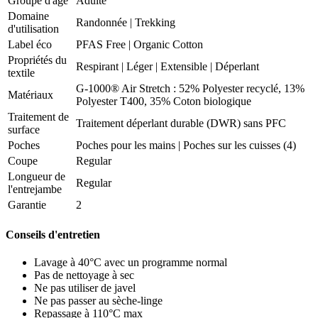
Groupe d'âge
Adulte
Domaine
Randonnée
|
Trekking
d'utilisation
Label éco
PFAS Free | Organic Cotton
Propriétés du
Respirant
|
Léger
|
Extensible
|
Déperlant
textile
G-1000® Air Stretch : 52% Polyester recyclé, 13%
Matériaux
Polyester T400, 35% Coton biologique
Traitement de
Traitement déperlant durable (DWR) sans PFC
surface
Poches
Poches pour les mains | Poches sur les cuisses (4)
Coupe
Regular
Longueur de
Regular
l'entrejambe
Garantie
2
Conseils d'entretien
Lavage à 40°C avec un programme normal
Pas de nettoyage à sec
N​e pas utiliser de javel
Ne pas passer au sèche-linge
Repassage à 110°C max