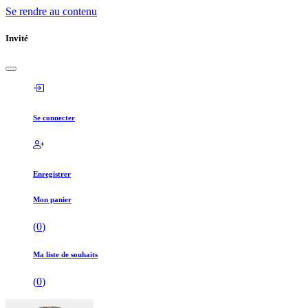
Se rendre au contenu
Invité
Se connecter
Enregistrer
Mon panier
(
0
)
Ma liste de souhaits
(
0
)