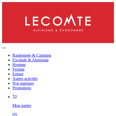
Randonnée & Camping
Escalade & Alpinisme
Homme
Femme
Enfant
Autres activités
Nos marques
Promotions
Mon panier
(
0
)