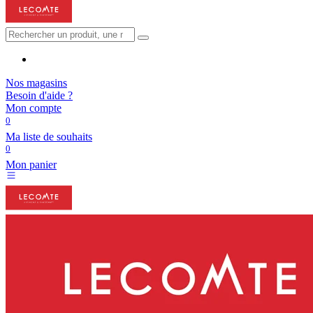
Nos magasins
Besoin d'aide ?
Mon compte
0
Ma liste de souhaits
0
Mon panier