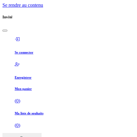
Se rendre au contenu
Invité
Se connecter
Enregistrer
Mon panier
(
0
)
Ma liste de souhaits
(
0
)