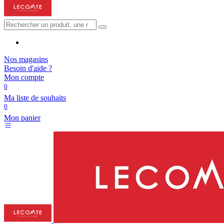
Nos magasins
Besoin d'aide ?
Mon compte
0
Ma liste de souhaits
0
Mon panier