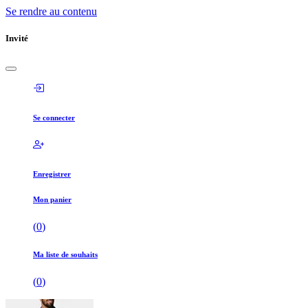
Se rendre au contenu
Invité
Se connecter
Enregistrer
Mon panier
(
0
)
Ma liste de souhaits
(
0
)