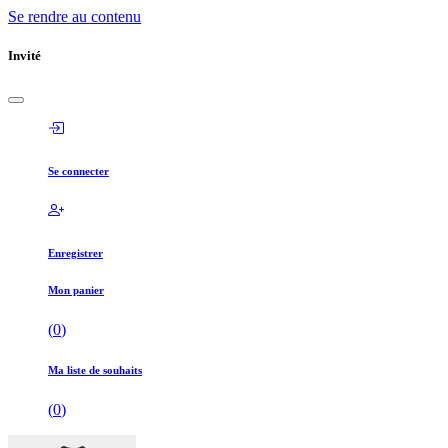
Se rendre au contenu
Invité
Se connecter
Enregistrer
Mon panier
(
0
)
Ma liste de souhaits
(
0
)