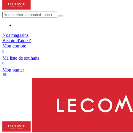
Nos magasins
Besoin d'aide ?
Mon compte
0
Ma liste de souhaits
0
Mon panier