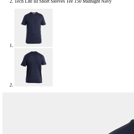
Tech Lite III Short Sleeves Tee 150 Midnight Navy