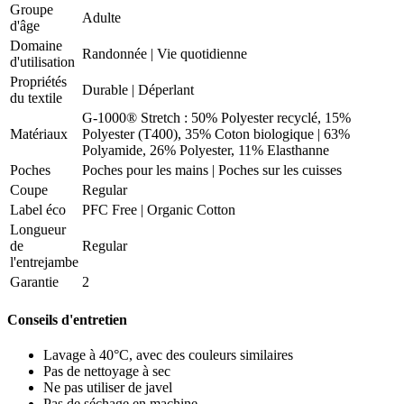
Groupe
Adulte
d'âge
Domaine
Randonnée
|
Vie quotidienne
d'utilisation
Propriétés
Durable
|
Déperlant
du textile
G-1000® Stretch : 50% Polyester recyclé, 15%
Matériaux
Polyester (T400), 35% Coton biologique | 63%
Polyamide, 26% Polyester, 11% Elasthanne
Poches
Poches pour les mains | Poches sur les cuisses
Coupe
Regular
Label éco
PFC Free | Organic Cotton
Longueur
de
Regular
l'entrejambe
Garantie
2
Conseils d'entretien
Lavage à 40°C, avec des couleurs similaires
Pas de nettoyage à sec
Ne pas utiliser de javel
Pas de séchage en machine