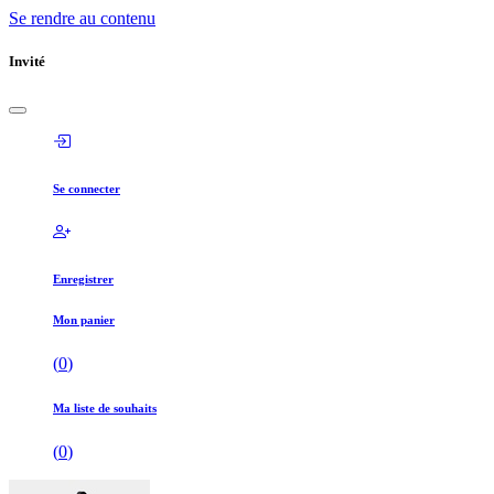
Se rendre au contenu
Invité
Se connecter
Enregistrer
Mon panier
(
0
)
Ma liste de souhaits
(
0
)