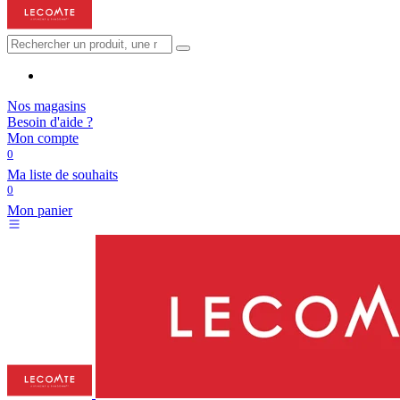
Nos magasins
Besoin d'aide ?
Mon compte
0
Ma liste de souhaits
0
Mon panier