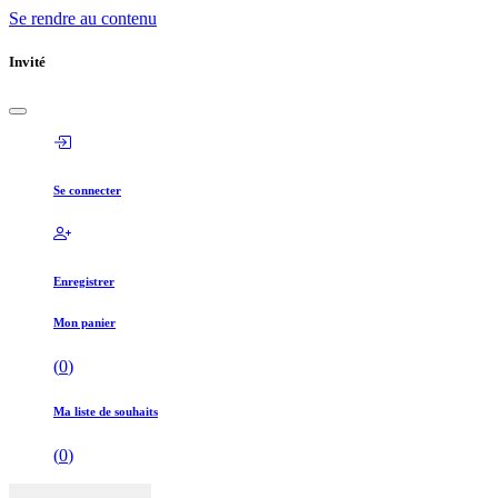
Se rendre au contenu
Invité
Se connecter
Enregistrer
Mon panier
(
0
)
Ma liste de souhaits
(
0
)