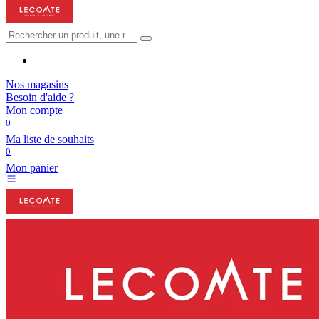
Nos magasins
Besoin d'aide ?
Mon compte
0
Ma liste de souhaits
0
Mon panier