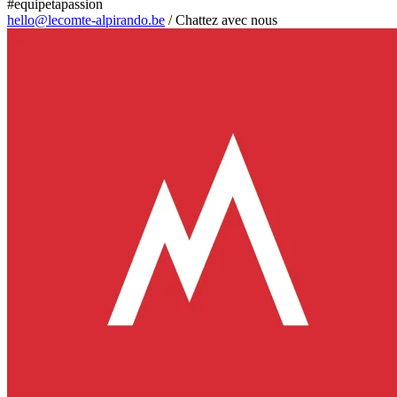
#equipetapassion
hello@lecomte-alpirando.be
/
Chattez avec nous