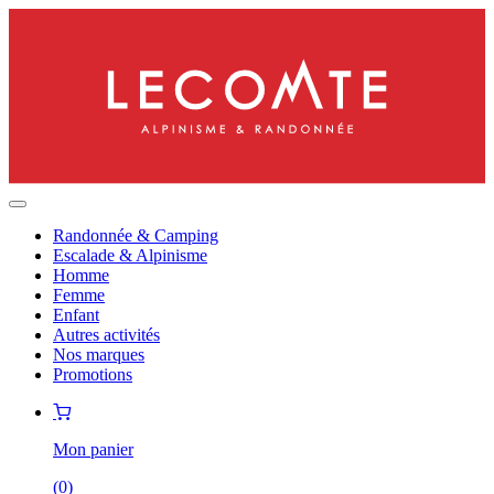
Randonnée & Camping
Escalade & Alpinisme
Homme
Femme
Enfant
Autres activités
Nos marques
Promotions
Mon panier
(
0
)