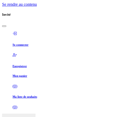
Se rendre au contenu
Invité
Se connecter
Enregistrer
Mon panier
(
0
)
Ma liste de souhaits
(
0
)