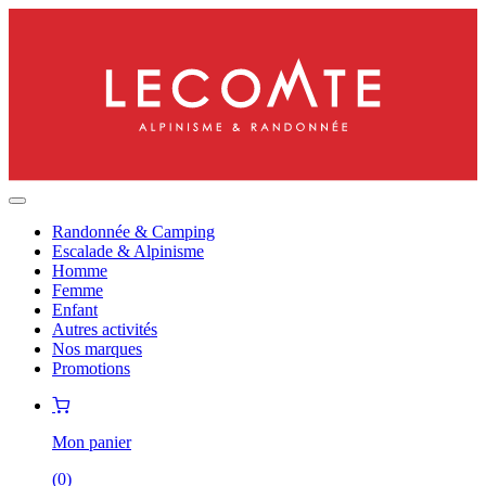
Randonnée & Camping
Escalade & Alpinisme
Homme
Femme
Enfant
Autres activités
Nos marques
Promotions
Mon panier
(
0
)