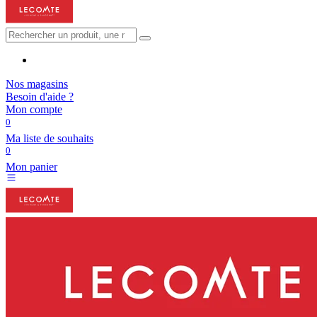
Nos magasins
Besoin d'aide ?
Mon compte
0
Ma liste de souhaits
0
Mon panier