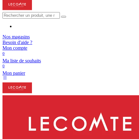
Nos magasins
Besoin d'aide ?
Mon compte
0
Ma liste de souhaits
0
Mon panier