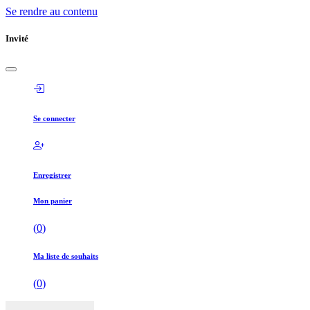
Se rendre au contenu
Invité
Se connecter
Enregistrer
Mon panier
(
0
)
Ma liste de souhaits
(
0
)