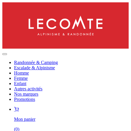
Randonnée & Camping
Escalade & Alpinisme
Homme
Femme
Enfant
Autres activités
Nos marques
Promotions
Mon panier
(
0
)