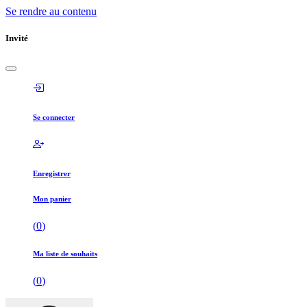
Se rendre au contenu
Invité
Se connecter
Enregistrer
Mon panier
(
0
)
Ma liste de souhaits
(
0
)