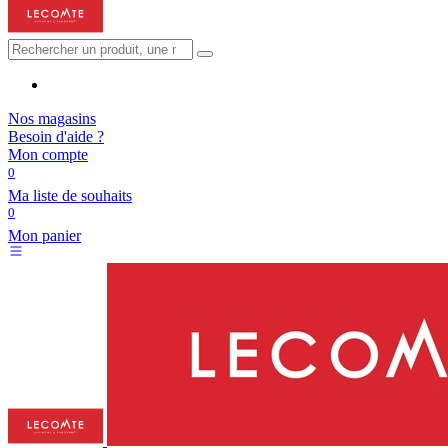
Nos magasins
Besoin d'aide ?
Mon compte
0
Ma liste de souhaits
0
Mon panier