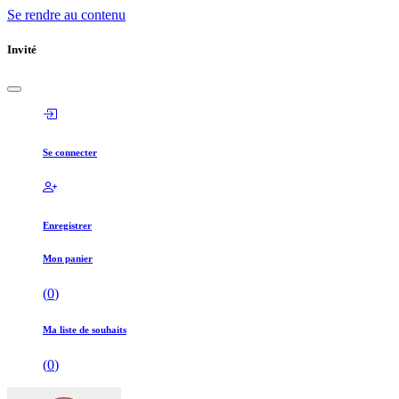
Se rendre au contenu
Invité
Se connecter
Enregistrer
Mon panier
(
0
)
Ma liste de souhaits
(
0
)