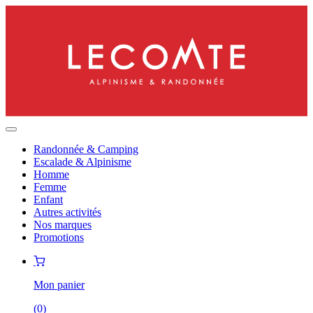
Randonnée & Camping
Escalade & Alpinisme
Homme
Femme
Enfant
Autres activités
Nos marques
Promotions
Mon panier
(
0
)