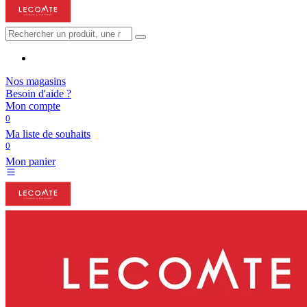
Nos magasins
Besoin d'aide ?
Mon compte
0
Ma liste de souhaits
0
Mon panier