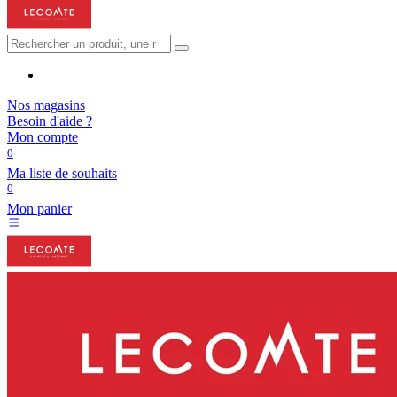
Nos magasins
Besoin d'aide ?
Mon compte
0
Ma liste de souhaits
0
Mon panier