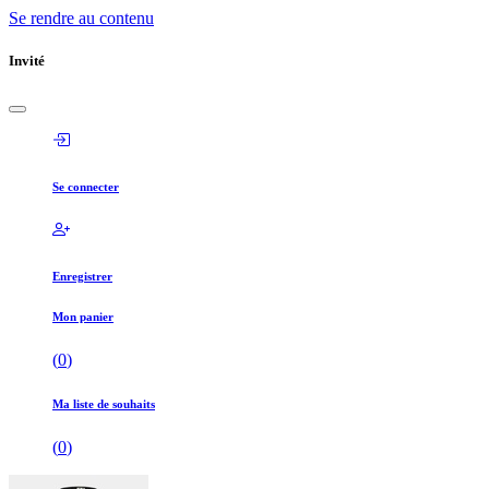
Se rendre au contenu
Invité
Se connecter
Enregistrer
Mon panier
(
0
)
Ma liste de souhaits
(
0
)