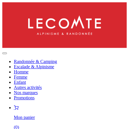
Randonnée & Camping
Escalade & Alpinisme
Homme
Femme
Enfant
Autres activités
Nos marques
Promotions
Mon panier
(
0
)