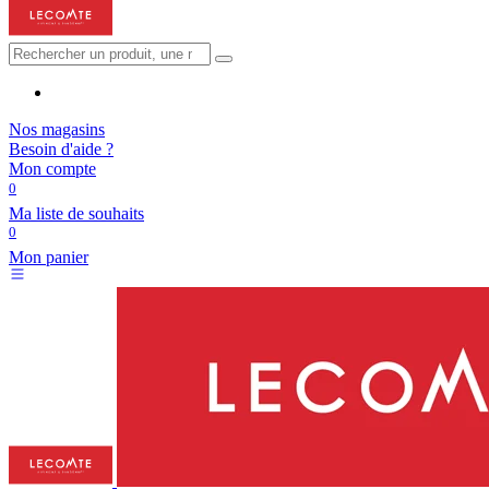
Nos magasins
Besoin d'aide ?
Mon compte
0
Ma liste de souhaits
0
Mon panier