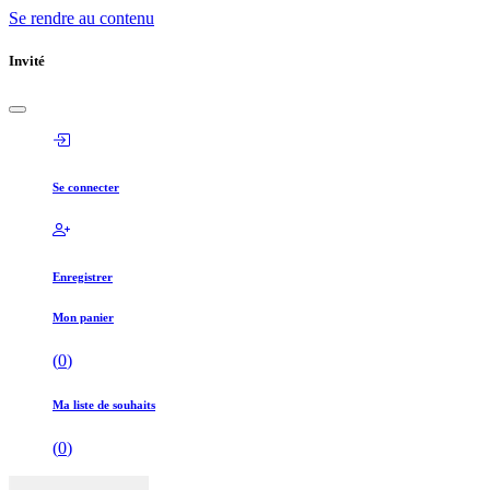
Se rendre au contenu
Invité
Se connecter
Enregistrer
Mon panier
(
0
)
Ma liste de souhaits
(
0
)