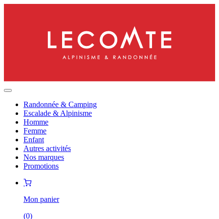
Randonnée & Camping
Escalade & Alpinisme
Homme
Femme
Enfant
Autres activités
Nos marques
Promotions
Mon panier
(
0
)