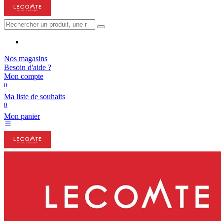
Nos magasins
Besoin d'aide ?
Mon compte
0
Ma liste de souhaits
0
Mon panier