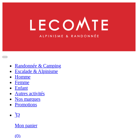
Randonnée & Camping
Escalade & Alpinisme
Homme
Femme
Enfant
Autres activités
Nos marques
Promotions
Mon panier
(
0
)