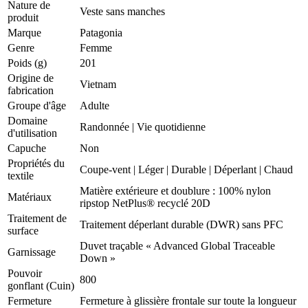
Nature de
Veste sans manches
produit
Marque
Patagonia
Genre
Femme
Poids (g)
201
Origine de
Vietnam
fabrication
Groupe d'âge
Adulte
Domaine
Randonnée
|
Vie quotidienne
d'utilisation
Capuche
Non
Propriétés du
Coupe-vent
|
Léger
|
Durable
|
Déperlant
|
Chaud
textile
Matière extérieure et doublure : 100% nylon
Matériaux
ripstop NetPlus® recyclé 20D
Traitement de
Traitement déperlant durable (DWR) sans PFC
surface
Duvet traçable « Advanced Global Traceable
Garnissage
Down »
Pouvoir
800
gonflant (Cuin)
Fermeture
Fermeture à glissière frontale sur toute la longueur