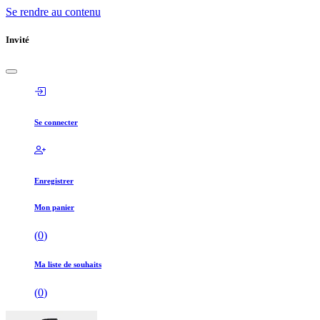
Se rendre au contenu
Invité
Se connecter
Enregistrer
Mon panier
(
0
)
Ma liste de souhaits
(
0
)