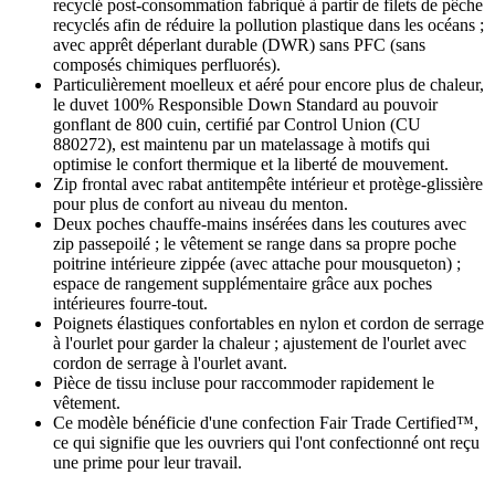
recyclé post-consommation fabriqué à partir de filets de pêche
recyclés afin de réduire la pollution plastique dans les océans ;
avec apprêt déperlant durable (DWR) sans PFC (sans
composés chimiques perfluorés).
Particulièrement moelleux et aéré pour encore plus de chaleur,
le duvet 100% Responsible Down Standard au pouvoir
gonflant de 800 cuin, certifié par Control Union (CU
880272), est maintenu par un matelassage à motifs qui
optimise le confort thermique et la liberté de mouvement.
Zip frontal avec rabat antitempête intérieur et protège-glissière
pour plus de confort au niveau du menton.
Deux poches chauffe-mains insérées dans les coutures avec
zip passepoilé ; le vêtement se range dans sa propre poche
poitrine intérieure zippée (avec attache pour mousqueton) ;
espace de rangement supplémentaire grâce aux poches
intérieures fourre-tout.
Poignets élastiques confortables en nylon et cordon de serrage
à l'ourlet pour garder la chaleur ; ajustement de l'ourlet avec
cordon de serrage à l'ourlet avant.
Pièce de tissu incluse pour raccommoder rapidement le
vêtement.
Ce modèle bénéficie d'une confection Fair Trade Certified™,
ce qui signifie que les ouvriers qui l'ont confectionné ont reçu
une prime pour leur travail.