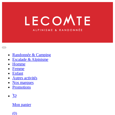
Randonnée & Camping
Escalade & Alpinisme
Homme
Femme
Enfant
Autres activités
Nos marques
Promotions
Mon panier
(
0
)