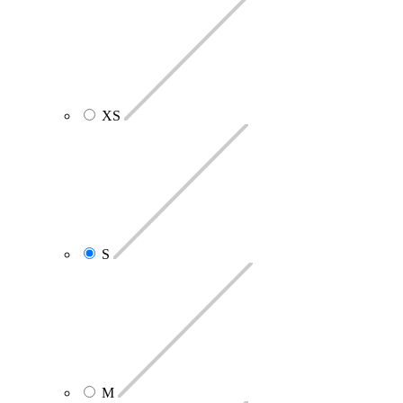
XS
S
M