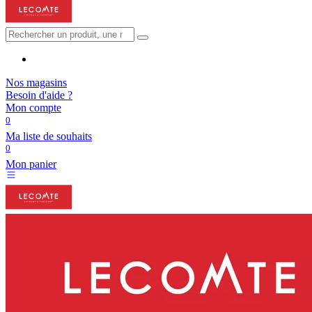
Nos magasins
Besoin d'aide ?
Mon compte
0
Ma liste de souhaits
0
Mon panier