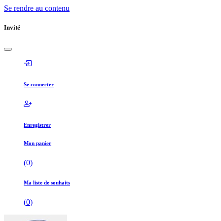
Se rendre au contenu
Invité
Se connecter
Enregistrer
Mon panier
(
0
)
Ma liste de souhaits
(
0
)