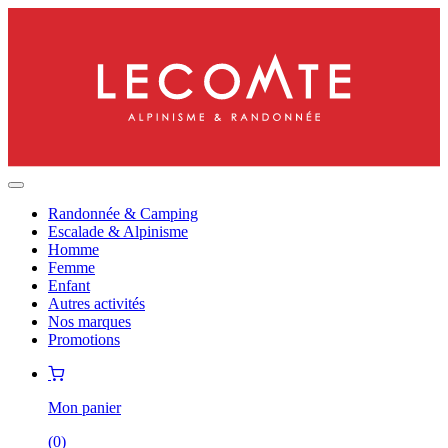
Randonnée & Camping
Escalade & Alpinisme
Homme
Femme
Enfant
Autres activités
Nos marques
Promotions
Mon panier
(
0
)