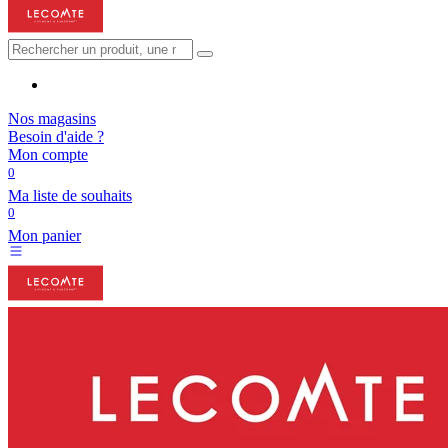
Nos magasins
Besoin d'aide ?
Mon compte
0
Ma liste de souhaits
0
Mon panier