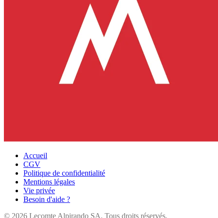
Accueil
CGV
Politique de confidentialité
Mentions légales
Vie privée
Besoin d'aide ?
©
2026
Lecomte Alpirando SA. Tous droits réservés.