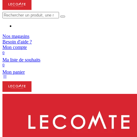
Nos magasins
Besoin d'aide ?
Mon compte
0
Ma liste de souhaits
0
Mon panier