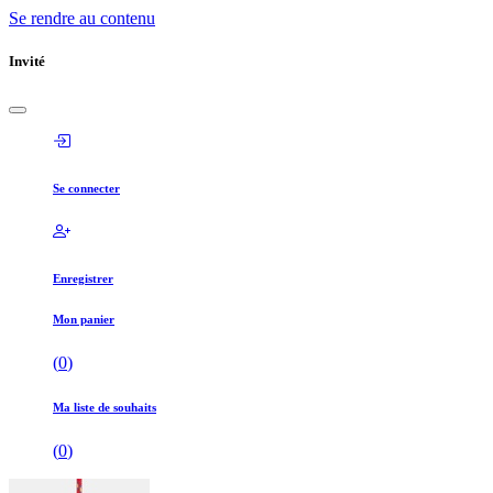
Se rendre au contenu
Invité
Se connecter
Enregistrer
Mon panier
(
0
)
Ma liste de souhaits
(
0
)