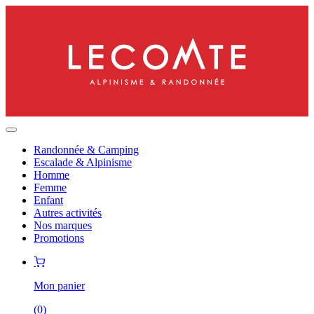
Randonnée & Camping
Escalade & Alpinisme
Homme
Femme
Enfant
Autres activités
Nos marques
Promotions
Mon panier
(
0
)