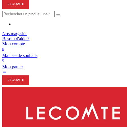
Nos magasins
Besoin d'aide ?
Mon compte
0
Ma liste de souhaits
0
Mon panier