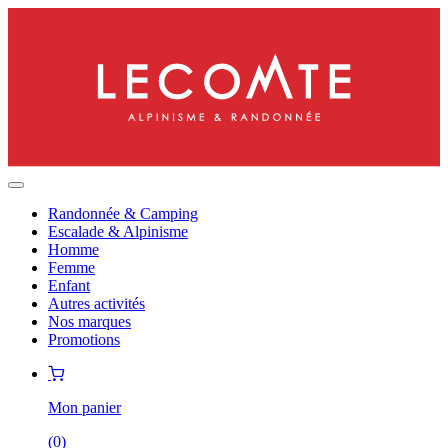
Randonnée & Camping
Escalade & Alpinisme
Homme
Femme
Enfant
Autres activités
Nos marques
Promotions
Mon panier
(
0
)