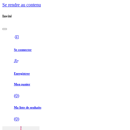
Se rendre au contenu
Invité
Se connecter
Enregistrer
Mon panier
(
0
)
Ma liste de souhaits
(
0
)