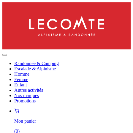
Randonnée & Camping
Escalade & Alpinisme
Homme
Femme
Enfant
Autres activités
Nos marques
Promotions
Mon panier
(
0
)