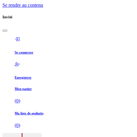
Se rendre au contenu
Invité
Se connecter
Enregistrer
Mon panier
(
0
)
Ma liste de souhaits
(
0
)