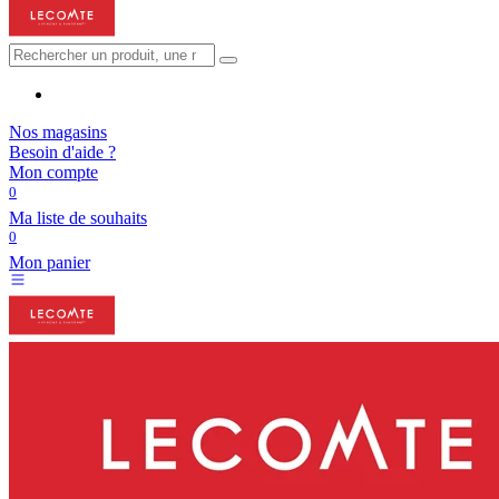
Nos magasins
Besoin d'aide ?
Mon compte
0
Ma liste de souhaits
0
Mon panier