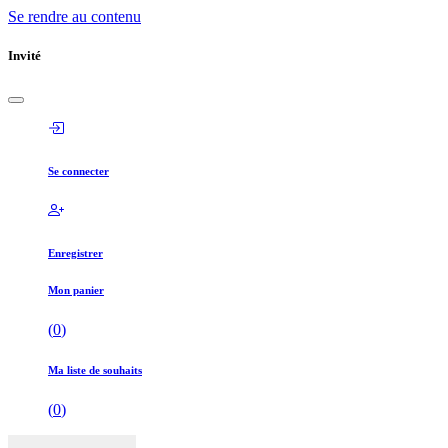
Se rendre au contenu
Invité
Se connecter
Enregistrer
Mon panier
(
0
)
Ma liste de souhaits
(
0
)