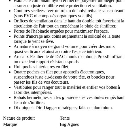
Habitacle combinant nylon et filet de polyester ultraléger pour
assurer un juste équilibre entre protection et ventilation.
Coutures scellées avec un ruban de polyuréthane sans solvant
(sans PVC ni composés organiques volatils).
Orifices de ventilation dans le haut du double toit favorisant la
circulation de l'air tout en empêchant la pluie de s'infiltrer.
Portes de l'habitacle arquées pour maximiser l'espace.
Points d'ancrage aux coins augmentant la solidité de la tente
lorsque le vent se lève.
Armature à moyen de grand volume pour créer des murs
quasi verticaux et ainsi accroître l'espace intérieur.
Arceaux Featherlite de DAC munis d'embouts Pressfit offrant
un excellent rapport résistance-poids.
Huit poches intérieures en filet.
Quatre poches en filet pour appareils électroniques,
suspendues juste au-dessus de votre tête, et boucles pour
passer les fils de vos écouteurs.
Vestibules pour ranger tout le matériel et enfiler vos bottes à
l'abri des intempéries.
Rabats hermétiques sur les glissières des vestibules empêchant
l'eau de s'infiltrer.
Dix piquets Dirt Dagger ultralégers, faits en aluminium.
Nature de produit
Tente
Marque
Big Agnes