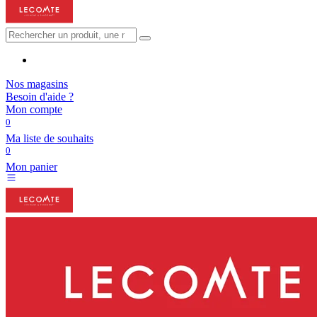
Nos magasins
Besoin d'aide ?
Mon compte
0
Ma liste de souhaits
0
Mon panier