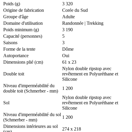
Poids (g)
3 320
Origine de fabrication
Corée du Sud
Groupe d'âge
Adulte
Domaine d'utilisation
Randonnée
|
Trekking
Poids minimum (g)
3 190
Capacité (personnes)
5
Saisons
3
Forme de la tente
Dôme
Autoportance
Oui
Dimensions plié (cm)
61 x 23
Nylon double ripstop avec
Double toit
revêtement en Polyuréthane et
Silicone
Niveau d'imperméabilité du
1 200
double toit (Schmerber - mm)
Nylon double ripstop avec
Sol
revêtement en Polyuréthane et
Silicone
Niveau d'imperméabilité du sol
1 200
(Schmerber - mm)
Dimensions intérieures au sol
274 x 218
(cm)