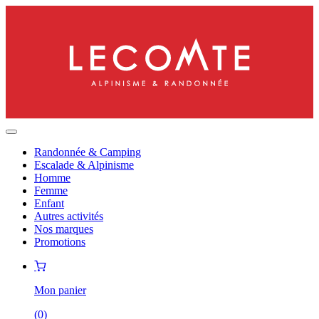
Randonnée & Camping
Escalade & Alpinisme
Homme
Femme
Enfant
Autres activités
Nos marques
Promotions
Mon panier
(
0
)