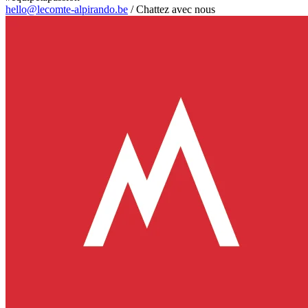
hello@lecomte-alpirando.be
/
Chattez avec nous