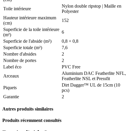
Nylon double ripstop | Maille en
Toile intérieure
Polyester
Hauteur intérieure maximum
152
(cm)
Superficie de la toile intérieure
6
(m²)
Superficie de l'abside (m²)
0,8 + 0,8
Superficie totale (m²)
7,6
Nombre d'absides
2
Nombre de portes
2
Label éco
PVC Free
Aluminium DAC Featherlite NFL,
Arceaux
Featherlite NSL et Pressfit
Dirt Dagger™ UL de 15cm (10
Piquets
pcs)
Garantie
2
Autres produits similaires
Produits récemment consultés