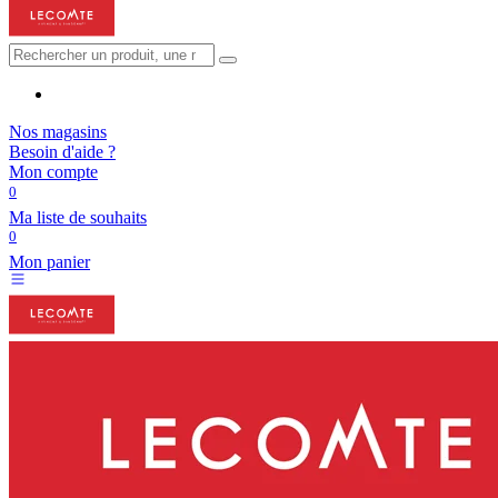
Nos magasins
Besoin d'aide ?
Mon compte
0
Ma liste de souhaits
0
Mon panier