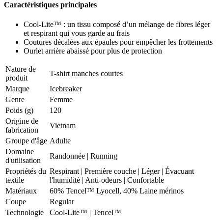
Caractéristiques principales
Cool-Lite™ : un tissu composé d’un mélange de fibres léger
et respirant qui vous garde au frais
Coutures décalées aux épaules pour empêcher les frottements
Ourlet arrière abaissé pour plus de protection
Nature de
T-shirt manches courtes
produit
Marque
Icebreaker
Genre
Femme
Poids (g)
120
Origine de
Vietnam
fabrication
Groupe d'âge
Adulte
Domaine
Randonnée
|
Running
d'utilisation
Propriétés du
Respirant
|
Première couche
|
Léger
|
Évacuant
textile
l'humidité
|
Anti-odeurs
|
Confortable
Matériaux
60% Tencel™ Lyocell, 40% Laine mérinos
Coupe
Regular
Technologie
Cool-Lite™ | Tencel™