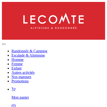
Randonnée & Camping
Escalade & Alpinisme
Homme
Femme
Enfant
Autres activités
Nos marques
Promotions
Mon panier
(
0
)