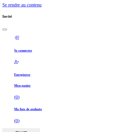
Se rendre au contenu
Invité
Se connecter
Enregistrer
Mon panier
(
0
)
Ma liste de souhaits
(
0
)