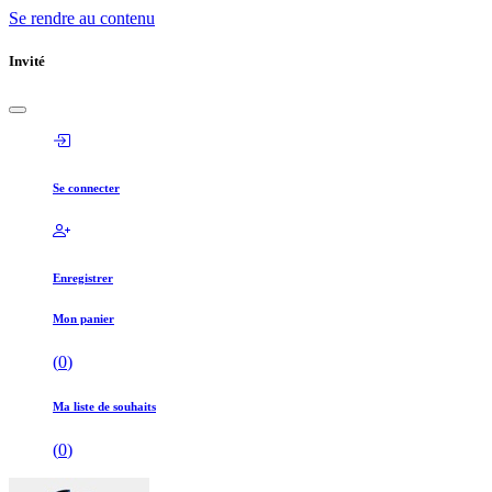
Se rendre au contenu
Invité
Se connecter
Enregistrer
Mon panier
(
0
)
Ma liste de souhaits
(
0
)