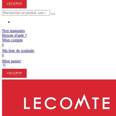
Nos magasins
Besoin d'aide ?
Mon compte
0
Ma liste de souhaits
0
Mon panier