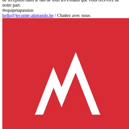
notre part.
#equipetapassion
hello@lecomte-alpirando.be
/
Chattez avec nous