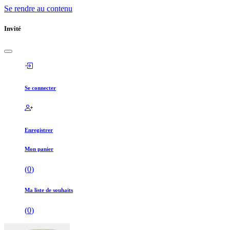
Se rendre au contenu
Invité
Se connecter
Enregistrer
Mon panier
(
0
)
Ma liste de souhaits
(
0
)