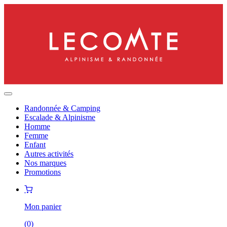
Randonnée & Camping
Escalade & Alpinisme
Homme
Femme
Enfant
Autres activités
Nos marques
Promotions
Mon panier
(
0
)