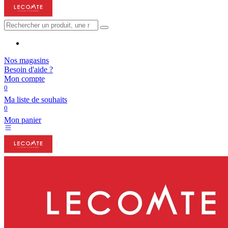
Nos magasins
Besoin d'aide ?
Mon compte
0
Ma liste de souhaits
0
Mon panier