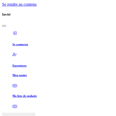
Se rendre au contenu
Invité
Se connecter
Enregistrer
Mon panier
(
0
)
Ma liste de souhaits
(
0
)