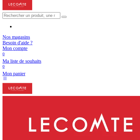
Nos magasins
Besoin d'aide ?
Mon compte
0
Ma liste de souhaits
0
Mon panier