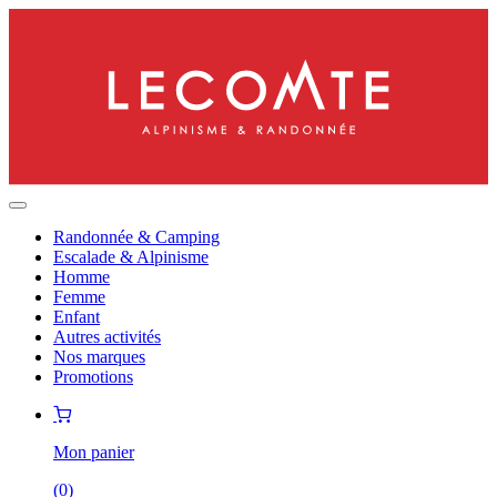
Randonnée & Camping
Escalade & Alpinisme
Homme
Femme
Enfant
Autres activités
Nos marques
Promotions
Mon panier
(
0
)