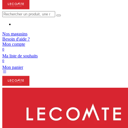
Nos magasins
Besoin d'aide ?
Mon compte
0
Ma liste de souhaits
0
Mon panier