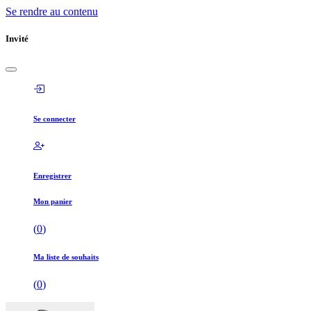
Se rendre au contenu
Invité
Se connecter
Enregistrer
Mon panier
(
0
)
Ma liste de souhaits
(
0
)