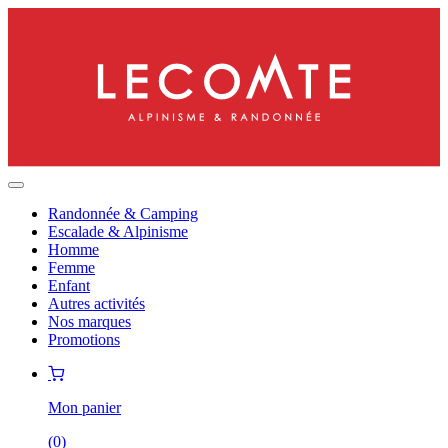
Randonnée & Camping
Escalade & Alpinisme
Homme
Femme
Enfant
Autres activités
Nos marques
Promotions
Mon panier
(
0
)