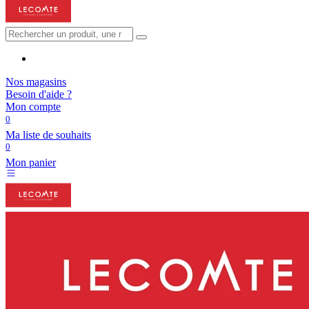
Nos magasins
Besoin d'aide ?
Mon compte
0
Ma liste de souhaits
0
Mon panier