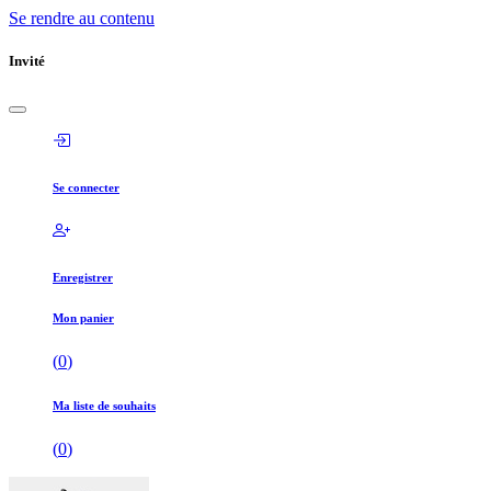
Se rendre au contenu
Invité
Se connecter
Enregistrer
Mon panier
(
0
)
Ma liste de souhaits
(
0
)