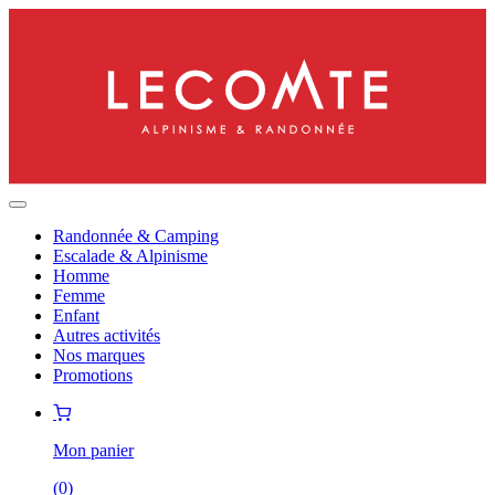
Randonnée & Camping
Escalade & Alpinisme
Homme
Femme
Enfant
Autres activités
Nos marques
Promotions
Mon panier
(
0
)