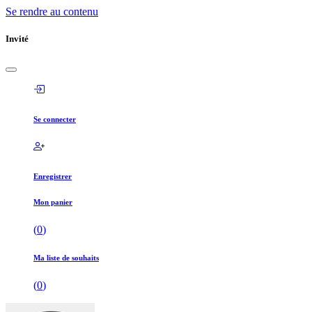
Se rendre au contenu
Invité
Se connecter
Enregistrer
Mon panier
(
0
)
Ma liste de souhaits
(
0
)