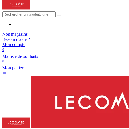
Nos magasins
Besoin d'aide ?
Mon compte
0
Ma liste de souhaits
0
Mon panier