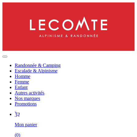
Randonnée & Camping
Escalade & Alpinisme
Homme
Femme
Enfant
Autres activités
Nos marques
Promotions
Mon panier
(
0
)