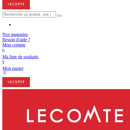
Nos magasins
Besoin d'aide ?
Mon compte
0
Ma liste de souhaits
0
Mon panier