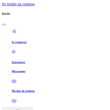
Se rendre au contenu
Invité
Se connecter
Enregistrer
Mon panier
(
0
)
Ma liste de souhaits
(
0
)