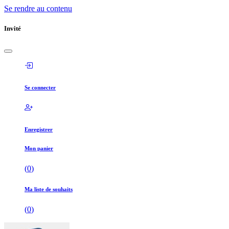
Se rendre au contenu
Invité
Se connecter
Enregistrer
Mon panier
(
0
)
Ma liste de souhaits
(
0
)