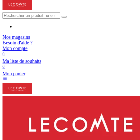
Nos magasins
Besoin d'aide ?
Mon compte
0
Ma liste de souhaits
0
Mon panier