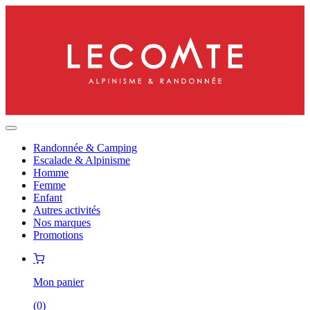
Randonnée & Camping
Escalade & Alpinisme
Homme
Femme
Enfant
Autres activités
Nos marques
Promotions
Mon panier
(
0
)