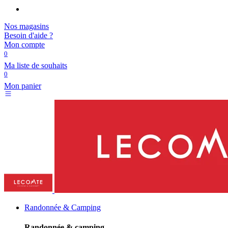
Nos magasins
Besoin d'aide ?
Mon compte
0
Ma liste de souhaits
0
Mon panier
Randonnée & Camping
Randonnée & camping