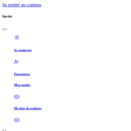
Se rendre au contenu
Invité
Se connecter
Enregistrer
Mon panier
(
0
)
Ma liste de souhaits
(
0
)